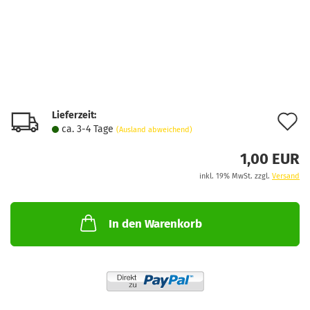
Lieferzeit:
A
ca. 3-4 Tage
(Ausland abweichend)
d
1,00 EUR
M
inkl. 19% MwSt. zzgl.
Versand
In den Warenkorb