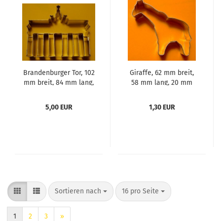
Brandenburger Tor, 102
Giraffe, 62 mm breit,
mm breit, 84 mm lang,
58 mm lang, 20 mm
25 mm dick, Aus
dick, Aus Weißblech
Edelstahl
5,00 EUR
1,30 EUR
Sortieren nach
pro Seite
Sortieren nach
16 pro Seite
1
2
3
»