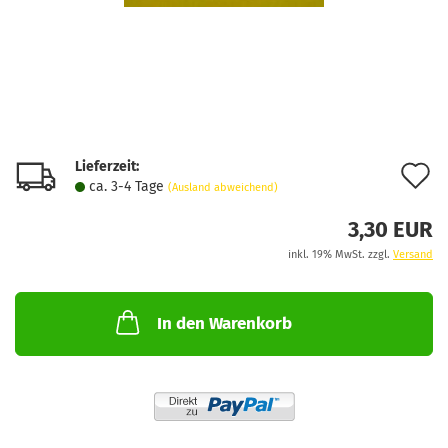
Lieferzeit:
A
ca. 3-4 Tage
(Ausland abweichend)
d
3,30 EUR
M
inkl. 19% MwSt. zzgl.
Versand
In den Warenkorb