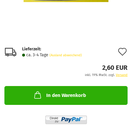
Lieferzeit:
A
ca. 3-4 Tage
(Ausland abweichend)
d
2,60 EUR
M
inkl. 19% MwSt. zzgl.
Versand
In den Warenkorb