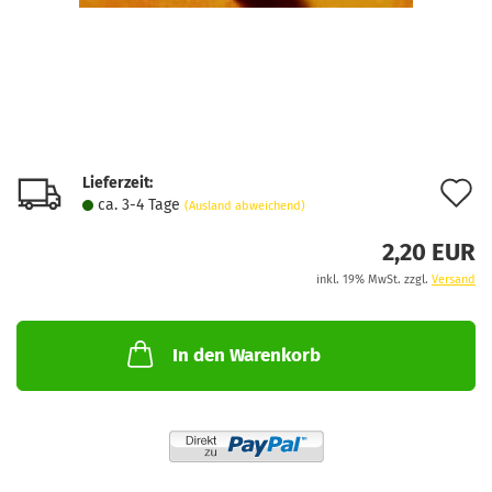
Lieferzeit:
A
ca. 3-4 Tage
(Ausland abweichend)
d
2,20 EUR
M
inkl. 19% MwSt. zzgl.
Versand
In den Warenkorb