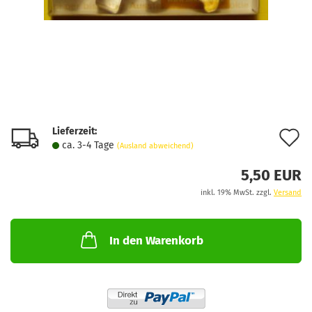
Lieferzeit:
A
ca. 3-4 Tage
(Ausland abweichend)
d
5,50 EUR
M
inkl. 19% MwSt. zzgl.
Versand
In den Warenkorb