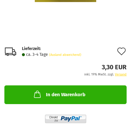
Lieferzeit:
A
ca. 3-4 Tage
(Ausland abweichend)
d
3,30 EUR
M
inkl. 19% MwSt. zzgl.
Versand
In den Warenkorb