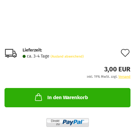
Lieferzeit:
A
ca. 3-4 Tage
(Ausland abweichend)
d
3,00 EUR
M
inkl. 19% MwSt. zzgl.
Versand
In den Warenkorb