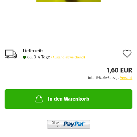
Lieferzeit:
A
ca. 3-4 Tage
(Ausland abweichend)
d
1,60 EUR
M
inkl. 19% MwSt. zzgl.
Versand
In den Warenkorb