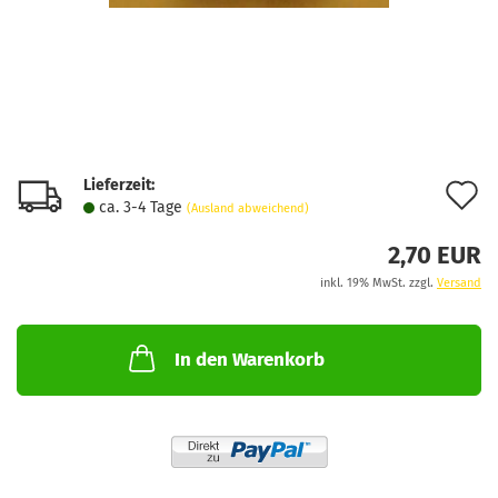
Lieferzeit:
A
ca. 3-4 Tage
(Ausland abweichend)
d
2,70 EUR
M
inkl. 19% MwSt. zzgl.
Versand
In den Warenkorb