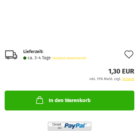
Lieferzeit:
A
ca. 3-4 Tage
(Ausland abweichend)
d
1,30 EUR
M
inkl. 19% MwSt. zzgl.
Versand
In den Warenkorb