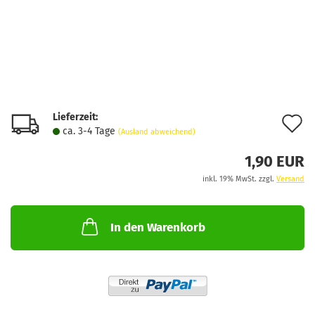
Lieferzeit:
A
ca. 3-4 Tage
(Ausland abweichend)
d
1,90 EUR
M
inkl. 19% MwSt. zzgl.
Versand
In den Warenkorb