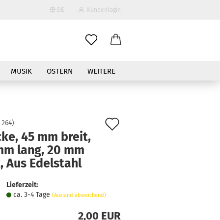
DE
Kundenlogin
il
MUSIK
OSTERN
WEITERE
wort
Auf
:
264
)
ke, 45 mm breit,
den
mm lang, 20 mm
erstellen
Merkzettel
, Aus Edelstahl
ort vergessen?
Lieferzeit:
ca. 3-4 Tage
(Ausland abweichend)
2,00 EUR