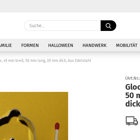
Sprache auswählen
Suche...
E-Ma
Lieferland
AMILIE
FORMEN
HALLOWEEN
HANDWERK
MOBILITÄT
Pass
e, 45 mm breit, 50 mm lang, 20 mm dick, Aus Edelstahl
(Art.Nr.
Gloc
50 
Konto 
dick
Passw