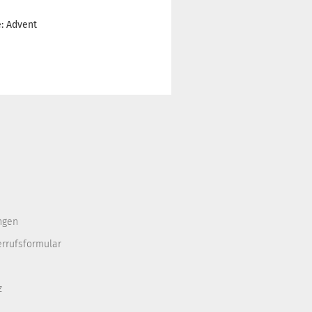
e: Advent
ngen
errufsformular
z