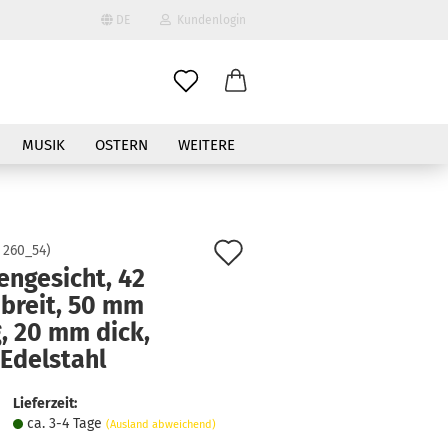
DE
Kundenlogin
il
MUSIK
OSTERN
WEITERE
wort
Auf
:
260_54
)
engesicht, 42
den
breit, 50 mm
erstellen
Merkzettel
, 20 mm dick,
ort vergessen?
Edelstahl
Lieferzeit:
ca. 3-4 Tage
(Ausland abweichend)