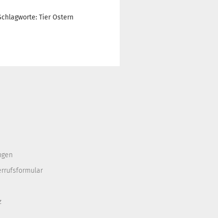
Schlagworte: Tier Ostern
ngen
errufsformular
z