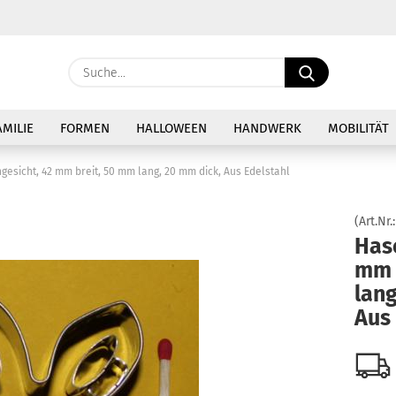
Sprache auswählen
Suche...
E-Ma
Lieferland
AMILIE
FORMEN
HALLOWEEN
HANDWERK
MOBILITÄT
Pass
gesicht, 42 mm breit, 50 mm lang, 20 mm dick, Aus Edelstahl
(Art.Nr.
Has
mm 
Konto 
lang
Passw
Aus 