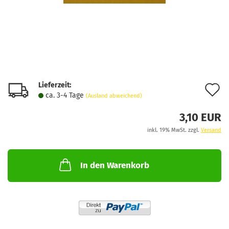
Lieferzeit:
A
ca. 3-4 Tage
(Ausland abweichend)
d
3,10 EUR
M
inkl. 19% MwSt. zzgl.
Versand
In den Warenkorb