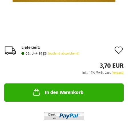
Lieferzeit:
A
ca. 3-4 Tage
(Ausland abweichend)
d
3,70 EUR
M
inkl. 19% MwSt. zzgl.
Versand
In den Warenkorb