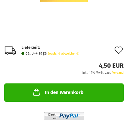
Lieferzeit:
A
ca. 3-4 Tage
(Ausland abweichend)
d
4,50 EUR
M
inkl. 19% MwSt. zzgl.
Versand
In den Warenkorb