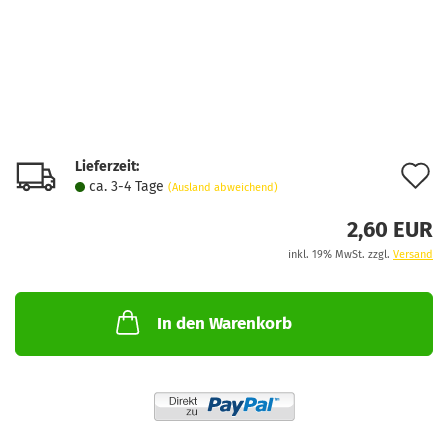
Lieferzeit:
A
ca. 3-4 Tage
(Ausland abweichend)
d
2,60 EUR
M
inkl. 19% MwSt. zzgl.
Versand
In den Warenkorb