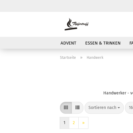
ADVENT
ESSEN & TRINKEN
F
»
Startseite
Handwerk
Handwerker - v
Sortieren nach
pr
Sortieren nach
16
1
2
»