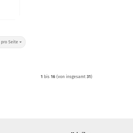
o Seite
 pro Seite
1
bis
16
(von insgesamt
31
)