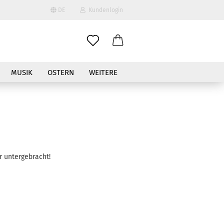
DE
Kundenlogin
il
MUSIK
OSTERN
WEITERE
wort
erstellen
 untergebracht!
ort vergessen?