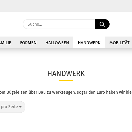
Sprache auswählen
Suche...
E-Ma
Lieferland
AMILIE
FORMEN
HALLOWEEN
HANDWERK
MOBILITÄT
Pass
HANDWERK
Konto 
om Bügeleisen über Bau zu Werkzeugen, sogar den Euro haben wir hier
Passw
o Seite
 pro Seite